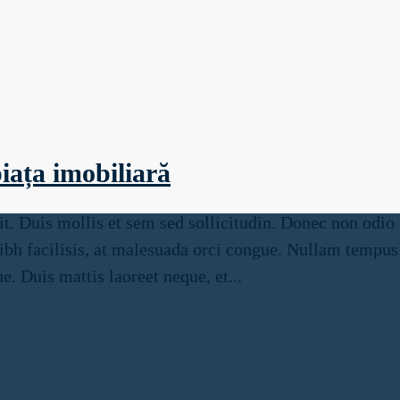
piața imobiliară
t. Duis mollis et sem sed sollicitudin. Donec non odio 
 facilisis, at malesuada orci congue. Nullam tempus so
. Duis mattis laoreet neque, et...