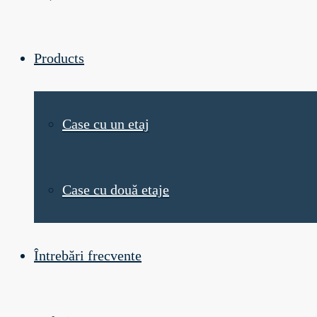
Products
Case cu un etaj
Case cu două etaje
Întrebări frecvente