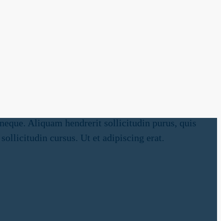
neque. Aliquam hendrerit sollicitudin purus, quis
llicitudin cursus. Ut et adipiscing erat.