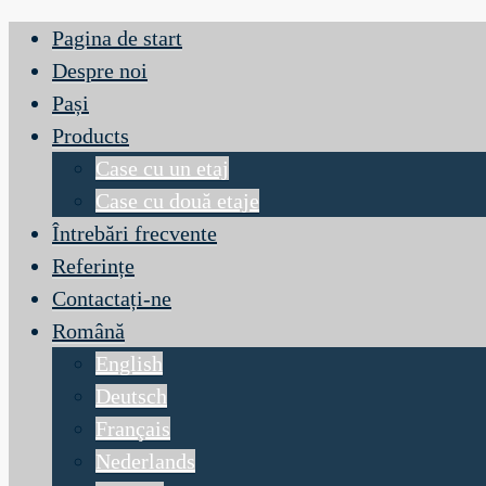
Pagina de start
Despre noi
Pași
Products
Case cu un etaj
Case cu două etaje
Întrebări frecvente
Referințe
Contactați-ne
Română
English
Deutsch
Français
Nederlands