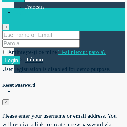
Français
Login
×
Nederlands
Amintește-ți de mine
Ti-ai pierdut parola?
Italiano
Login
User registration is disabled for demo purpose.
Reset Password
×
Please enter your username or email address. You
will receive a link to create a new password via