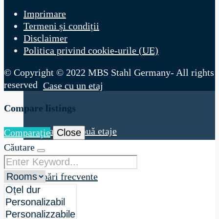
Imprimare
Termeni și condiții
Disclaimer
Products
Politica privind cookie-urile (UE)
© Copyright © 2022 MBS Stahl Germany- All rights
reserved
Case cu un etaj
Compare listings
Case cu două etaje
Comparaţie
Close
Căutare
Întrebări frecvente