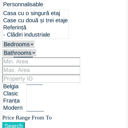
Referințe
Contactați-ne
Română
English
Deutsch
Price Range
From
To
Search