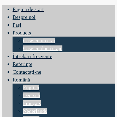
Pagina de start
Despre noi
Pași
Products
Case cu un etaj
Case cu două etaje
Întrebări frecvente
Referințe
Contactați-ne
Română
English
Deutsch
Français
Nederlands