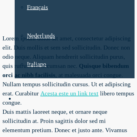
Français
Nederlands
Lorem ipsum dolor sit amet, consectetur adipiscing
elit. Duis mollis et sem sed sollicitudin. Donec non
odio neque. Aliquam hendrerit sollicitudin purus,
Italiano
quis rutrum mi accumsan nec.
Quisque bibendum
orci ac nibh facilisis
, at malesuada orci congue.
Nullam tempus sollicitudin cursus. Ut et adipiscing
erat. Curabitur
Acesta este un link text
libero tempus
congue.
Duis mattis laoreet neque, et ornare neque
sollicitudin at. Proin sagittis dolor sed mi
elementum pretium. Donec et justo ante. Vivamus