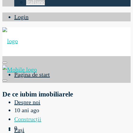
Italiano
Login
Pagina de start
De ce iubim imobiliarele
Despre noi
10 ani ago
Construcții
0
Pași