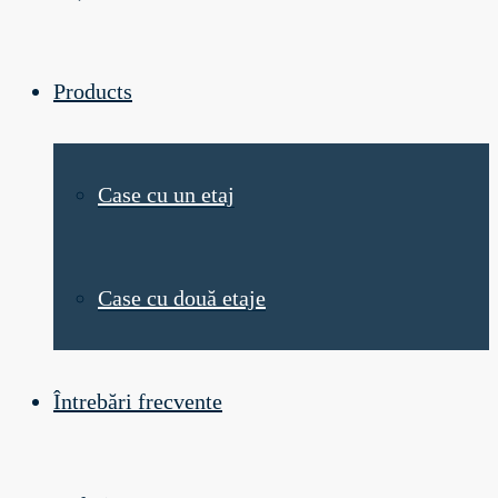
Products
Case cu un etaj
Case cu două etaje
Întrebări frecvente