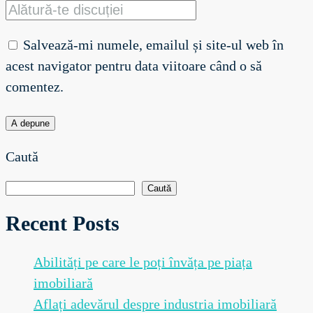
Salvează-mi numele, emailul și site-ul web în
acest navigator pentru data viitoare când o să
comentez.
Caută
Caută
Recent Posts
Abilități pe care le poți învăța pe piața
imobiliară
Aflați adevărul despre industria imobiliară