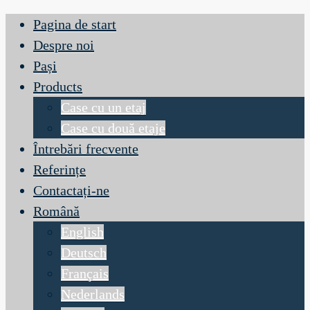
Pagina de start
Despre noi
Pași
Products
Case cu un etaj
Case cu două etaje
Întrebări frecvente
Referințe
Contactați-ne
Română
English
Deutsch
Français
Nederlands