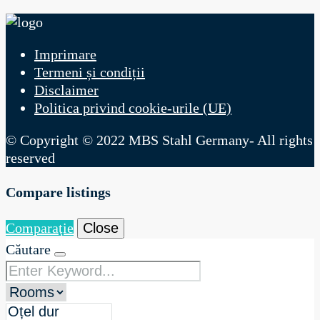
Imprimare
Termeni și condiții
Disclaimer
Politica privind cookie-urile (UE)
© Copyright © 2022 MBS Stahl Germany- All rights
reserved
Compare listings
Comparaţie
Close
Căutare