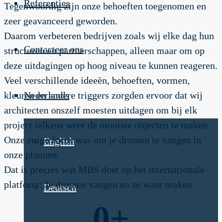
Referenties
Tegenwoordig zijn onze behoeften toegenomen en
zeer geavanceerd geworden.
Daarom verbeteren bedrijven zoals wij elke dag hun
Contacteer ons
structuren en partnerschappen, alleen maar om op
deze uitdagingen op hoog niveau te kunnen reageren.
Veel verschillende ideeën, behoeften, vormen,
kleuren en andere triggers zorgden ervoor dat wij
Nederlands
architecten onszelf moesten uitdagen om bij elk
project telkens weer de mooiste objecten te maken.
Onze enige focus was om je dromen te vangen in
English
onze plannen.
Dat is precies wat MBS doet op het internationale
platform: Je dromen vangen en ze waar maken.
Deutsch
0
+