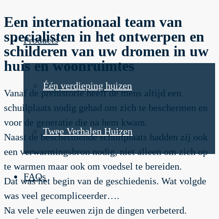
Een internationaal team van
specialisten in het ontwerpen en
Products
schilderen van uw dromen in uw
huis en woonruimtes
Één verdieping huizen
Vanaf de prehistorie heeft de mens altijd een
schuilplaats nodig gehad om zich te beschermen en
voor de generatie die na hem kwam.
Twee Verhalen Huizen
Naast de beschermende schuilplaats hadden zij ook
een verwarmingsbron nodig, niet alleen om zich op
te warmen maar ook om voedsel te bereiden.
FAQs
Dat was het begin van de geschiedenis. Wat volgde
was veel gecompliceerder….
Na vele vele eeuwen zijn de dingen verbeterd.