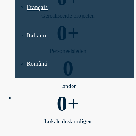
Français
Gerealiseerde projecten
0
+
Italiano
Personeelsleden
0
Română
Landen
0
+
Lokale deskundigen