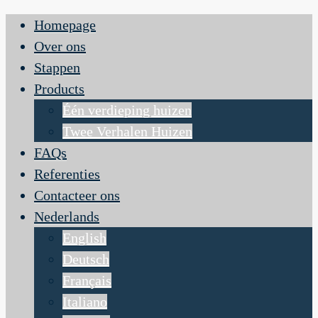
Homepage
Over ons
Stappen
Products
Één verdieping huizen
Twee Verhalen Huizen
FAQs
Referenties
Contacteer ons
Nederlands
English
Deutsch
Français
Italiano