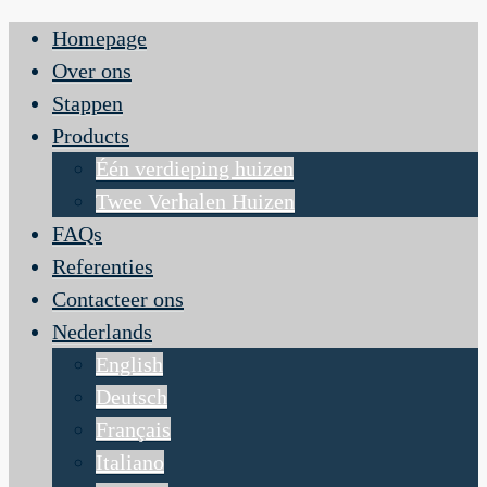
Homepage
Over ons
Stappen
Products
Één verdieping huizen
Twee Verhalen Huizen
FAQs
Referenties
Contacteer ons
Nederlands
English
Deutsch
Français
Italiano