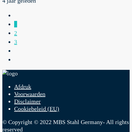
4 jaar geleden
1
2
3
Afdruk
Voorwaarden
Disclaimer
Cookiebeleid (EU)
© Copyright © 2022 MBS Stahl Germany- All rights
reserved