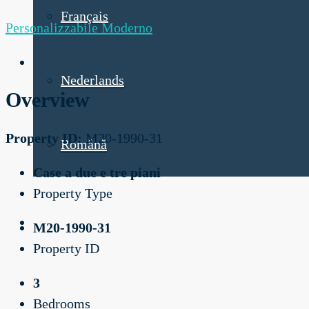
Français
Personalizzabile
Moderno
Nederlands
Overview
Property ID:
M20-1990-31
Română
Case a due e tre piani
Property Type
M20-1990-31
Property ID
3
Bedrooms