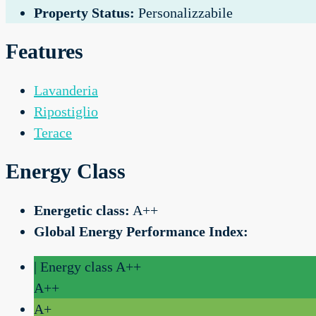
Property Status:
Personalizzabile
Features
Lavanderia
Ripostiglio
Terace
Energy Class
Energetic class:
A++
Global Energy Performance Index:
| Energy class A++
A++
A+