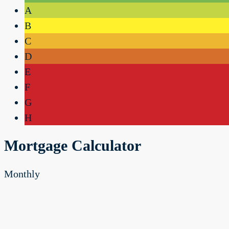
A
B
C
D
E
F
G
H
Mortgage Calculator
Monthly