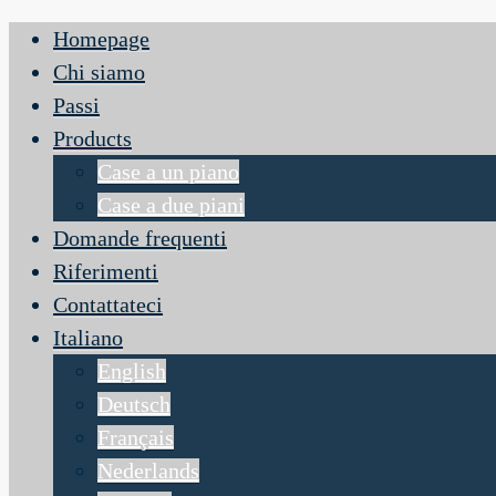
Homepage
Chi siamo
Passi
Products
Case a un piano
Case a due piani
Domande frequenti
Riferimenti
Contattateci
Italiano
English
Deutsch
Français
Nederlands