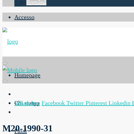
Română
Accesso
Homepage
Chi siamo
WhatsApp
Facebook
Twitter
Pinterest
Linkedin
M20-1990-31
Passi