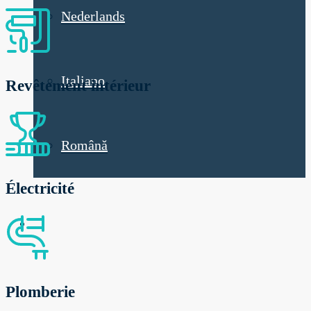
Nederlands
Italiano
Revêtement intérieur
Română
Électricité
Plomberie