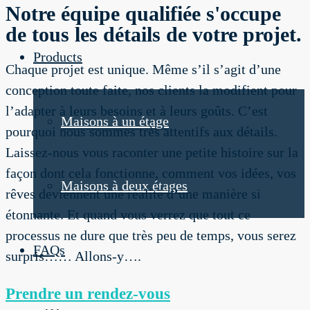
Notre équipe qualifiée s'occupe
de tous les détails de votre projet.
Products
Chaque projet est unique. Même s’il s’agit d’une
conception toute faite, nos clients la modifient pour
l’adapter à leurs besoins et à leurs goûts. C’est
Maisons à un étage
pourquoi nous sommes très attentifs aux détails.
Laissez-nous vous raconter une petite histoire sur la
façon dont cela fonctionne, comment vos idées, vos
Maisons à deux étages
rêves deviennent une réalité d’une manière si
étonnante. Et quand vous verrez que tout ce
processus ne dure que très peu de temps, vous serez
FAQs
surpris…… Allons-y….
Prendre un rendez-vous