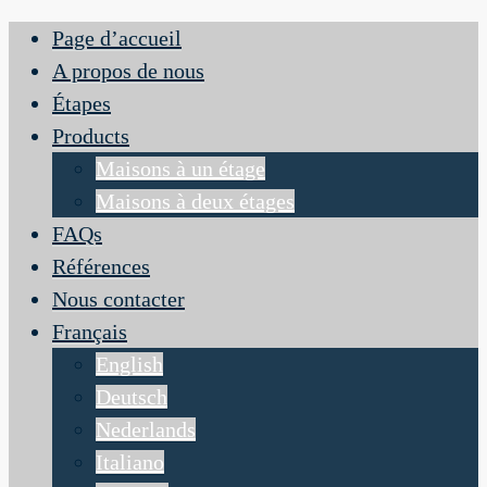
Page d’accueil
A propos de nous
Étapes
Products
Maisons à un étage
Maisons à deux étages
FAQs
Références
Nous contacter
Français
English
Deutsch
Nederlands
Italiano